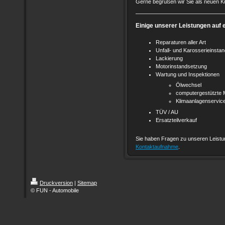
Gerne begrüßen wir Sie als neuen K
Einige unserer Leistungen auf e
Reparaturen aller Art
Unfall- und Karosserieinsta
Lackierung
Motorinstandsetzung
Wartung und Inspektionen
Ölwechsel
computergestützte 
Klimaanlagenservic
TÜV / AU
Ersatzteilverkauf
Sie haben Fragen zu unseren Leistun
Kontaktaufnahme
.
Druckversion
|
Sitemap
© FUN - Automobile